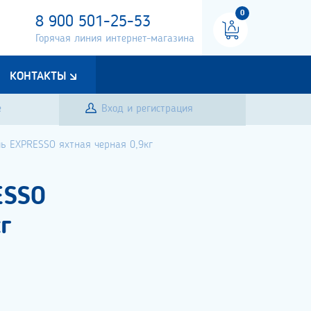
0
8 900 501-25-53
Горячая линия интернет-магазина
КОНТАКТЫ
е
Вход и регистрация
ль EXPRESSO яхтная черная 0,9кг
ESSO
г