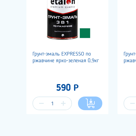
Грунт-эмаль EXPRESSO по
Грун
ржавчине ярко-зеленая 0,9кг
ржавч
590 Р