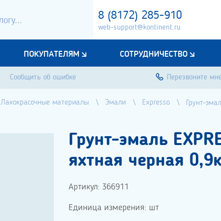
8 (8172) 285-910
web-support@kontinent.ru
ПОКУПАТЕЛЯМ
СОТРУДНИЧЕСТВО
Сообщить об ошибке
Перезвоните мн
Лакокрасочные материалы
Эмали
Expresso
Грунт-эма
Грунт-эмаль EXPR
яхтная черная 0,9к
Артикул: 366911
Единица измерения: шт