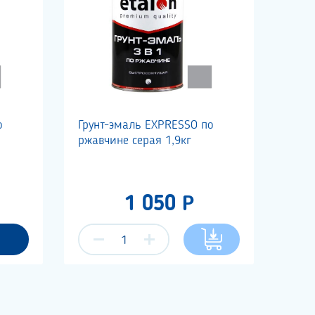
о
Грунт-эмаль EXPRESSO по
ржавчине серая 1,9кг
1 050 Р