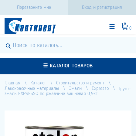
Перезвоните мне
Вход и регистрация
0
КАТАЛОГ ТОВАРОВ
Главная
Каталог
Строительство и ремонт
Лакокрасочные материалы
Эмали
Expresso
Грунт-
эмаль EXPRESSO по ржавчине вишневая 0,9кг