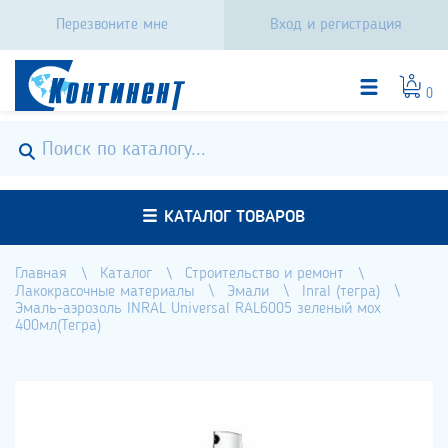
Перезвоните мне
Вход и регистрация
0
КАТАЛОГ ТОВАРОВ
Главная
Каталог
Строительство и ремонт
Лакокрасочные материалы
Эмали
Inral (тегра)
Эмаль-аэрозоль INRAL Universal RAL6005 зеленый мох
400мл(Тегра)