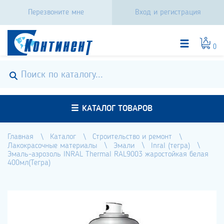
Перезвоните мне
Вход и регистрация
0
КАТАЛОГ ТОВАРОВ
Главная
Каталог
Строительство и ремонт
Лакокрасочные материалы
Эмали
Inral (тегра)
Эмаль-аэрозоль INRAL Thermal RAL9003 жаростойкая белая
400мл(Тегра)