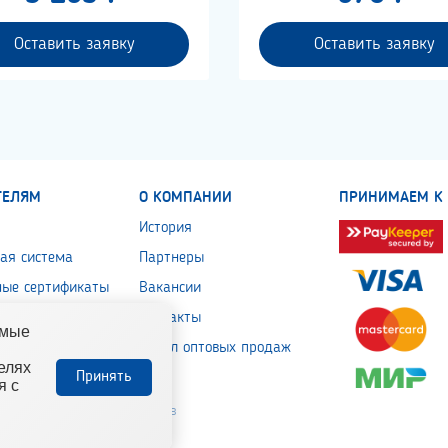
Оставить заявку
Оставить заявку
ТЕЛЯМ
О КОМПАНИИ
ПРИНИМАЕМ К 
История
ая система
Партнеры
ные сертификаты
Вакансии
 обработки
Контакты
емые
льных данных
Отдел оптовых продаж
елях
Принять
я с
ельно-отделочных материалов