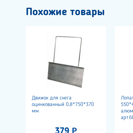
Похожие товары
Движок для снега
Лопа
оцинкованный 0,8*750*370
550*
мм
алюм
арт.6
379 Р