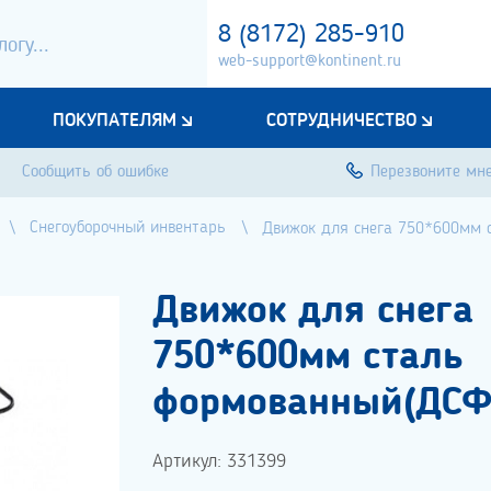
8 (8172) 285-910
web-support@kontinent.ru
ПОКУПАТЕЛЯМ
СОТРУДНИЧЕСТВО
Сообщить об ошибке
Перезвоните мн
Снегоуборочный инвентарь
Движок для снега 750*600мм 
Движок для снега
750*600мм сталь
формованный(ДСФ
Артикул: 331399