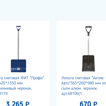
та снеговая ФИТ "Профи"
Лопата снеговая "Актив-
420*1350 мм
Авто"365*260*980 мм пла
иниевый черенок,
съём.алюм. черенок,
8119
арт.68106(1...
3 265 Р
670 Р