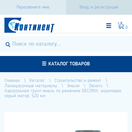
Перезвоните мне
Вход и регистрация
0
КАТАЛОГ ТОВАРОВ
Главная
Каталог
Строительство и ремонт
Лакокрасочные материалы
Эмали
Decorix
Аэрозольная грунт-эмаль по ржавчине DECORIX, акриловая,
серый матов, 520 мл