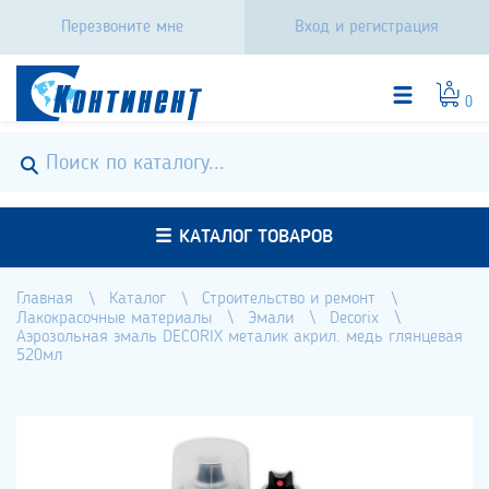
Перезвоните мне
Вход и регистрация
0
КАТАЛОГ ТОВАРОВ
Главная
Каталог
Строительство и ремонт
Лакокрасочные материалы
Эмали
Decorix
Аэрозольная эмаль DECORIX металик акрил. медь глянцевая
520мл