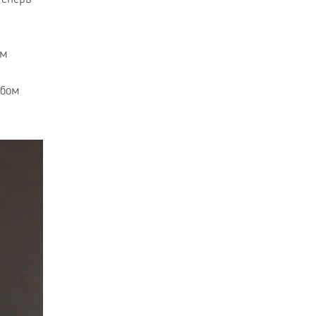
им
юбом