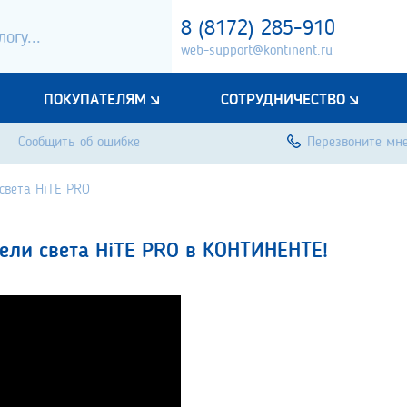
8 (8172) 285-910
web-support@kontinent.ru
ПОКУПАТЕЛЯМ
СОТРУДНИЧЕСТВО
Сообщить об ошибке
Перезвоните мн
света HiTE PRO
ли света HiTE PRO в КОНТИНЕНТЕ!