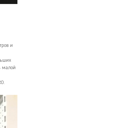
тров и
льших
ь малой
RO.