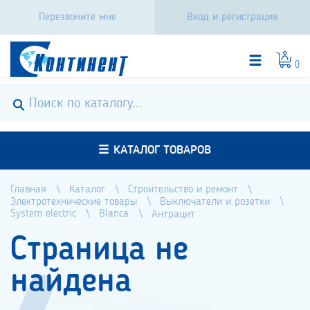
Перезвоните мне
Вход и регистрация
0
КАТАЛОГ ТОВАРОВ
Главная
Каталог
Строительство и ремонт
Электротехнические товары
Выключатели и розетки
System electric
Blanca
Антрацит
Страница не
найдена